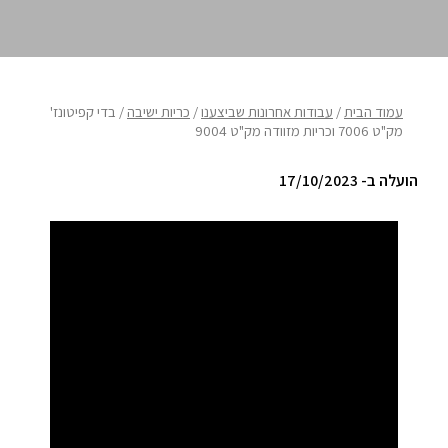
ריהוט למרפסת
ריהוט לבית
עמוד הבית
/
עבודות אחרונות שביצענו
/
כריות ישיבה
/ בדי קפיטונז'
אקססוריז
מק"ט 7006 וכריות מזוודה מק"ט 9004
עודפים
הועלה ב- 17/10/2023
קטלוג צבעים
אודות
טיפים והמלצות
עבודות אחרונות
צור קשר
הצהרת נגישות