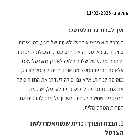
ריהוט למרפסת
הועלה ב- 11/02/2025
ריהוט לבית
איך לבחור כרית לערסל:
אקססוריז
הערסל הוא פריט אידיאלי לשעות של רוגע, זמן איכות
בחיק הטבע או מנוחה אחרי יום עמוס. היכולת להימתח
עודפים
וליהנות מרגע של שלווה תלויה לא רק בהערסל עצמו
אלא גם בכרית המשלימה אותו. כרית לערסל לא רק
קטלוג צבעים
מוסיפה לנוחות, אלא גם יכולה לשדרג את החוויה כולה.
אודות
אם אתם מתכננים לרכוש כרית לערסל, יש כמה
פרמטרים שחשוב לקחת בחשבון על מנת להבטיח את
טיפים והמלצות
הנוחות המקסימלית.
עבודות אחרונות
1.
הבנת הצורך: כרית שמותאמת לסוג
צור קשר
הערסל
הצהרת נגישות